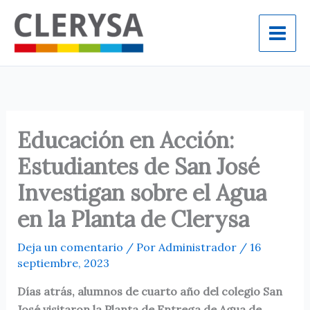
Ir
al
contenido
Educación en Acción:
Estudiantes de San José
Investigan sobre el Agua
en la Planta de Clerysa
Deja un comentario
/ Por
Administrador
/
16
septiembre, 2023
Días atrás, alumnos de cuarto año del colegio San
José visitaron la Planta de Entrega de Agua de