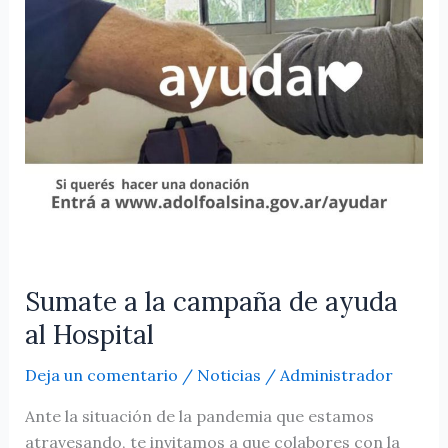
ayuda
al
Hospital
Sumate a la campaña de ayuda
al Hospital
Deja un comentario
/
Noticias
/
Administrador
Ante la situación de la pandemia que estamos
atravesando, te invitamos a que colabores con la