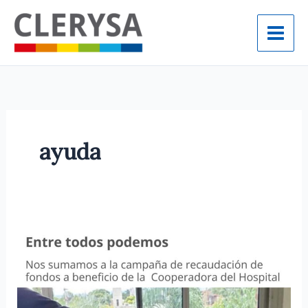
Ir
al
contenido
ayuda
Sumate
a
la
campaña
de