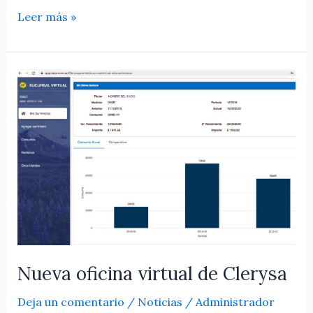
Leer más »
Nueva
oficina
virtual
de
Clerysa
Nueva oficina virtual de Clerysa
Deja un comentario
/
Noticias
/
Administrador