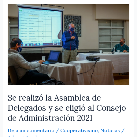
Se
realizó
la
Asamblea
de
Delegados
y
se
eligió
al
Consejo
de
Se realizó la Asamblea de
Administración
Delegados y se eligió al Consejo
2021
de Administración 2021
Deja un comentario
/
Cooperativismo
,
Noticias
/