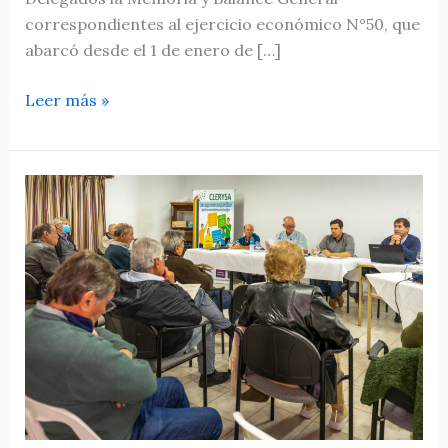
correspondientes al ejercicio económico N°50, que
abarcó desde el 1 de enero de […]
Leer más »
Se
eligió
el
nuevo
Consejo
de
Administración
y
Síndicos
de
Clerysa