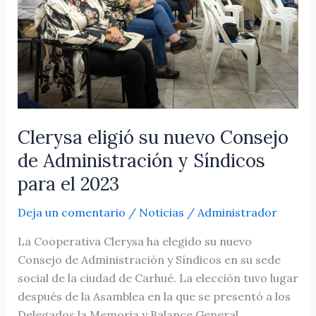
Consejo
de
Administración
y
Síndicos
para
el
2023
Clerysa eligió su nuevo Consejo
de Administración y Síndicos
para el 2023
Deja un comentario
/
Noticias
/
Administrador
La Cooperativa Clerysa ha elegido su nuevo
Consejo de Administración y Síndicos en su sede
social de la ciudad de Carhué. La elección tuvo lugar
después de la Asamblea en la que se presentó a los
Delegados la Memoria y Balance General