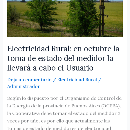
toma
de
estado
del
medidor
la
llevará
Electricidad Rural: en octubre la
a
toma de estado del medidor la
cabo
llevará a cabo el Usuario
el
Usuario
Deja un comentario
/
Electricidad Rural
/
Administrador
Según lo dispuesto por el Organismo de Control de
la Energía de la provincia de Buenos Aires (OCEBA),
la Cooperativa debe tomar el estado del medidor 2
veces por año, es por ello que actualmente las
tomas de estado de medidores de electricidad